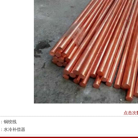
点击次数
：
铜绞线
：
水冷补偿器