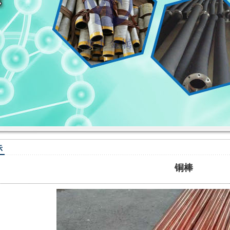
1
2
示
铜棒